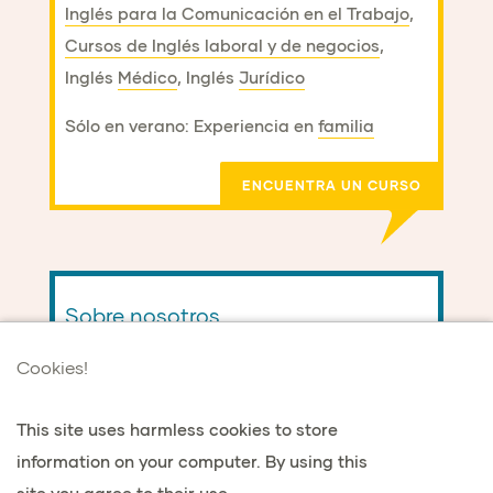
Inglés para la Comunicación en el Trabajo
,
Cursos de Inglés laboral y de negocios
,
Inglés
Médico
, Inglés
Jurídico
Sólo en verano: Experiencia en
familia
ENCUENTRA UN CURSO
Sobre nosotros
Cookies!
Nuestra escuela familiar enseña inglés a
adultos mayores de 30 años. La mayoría de
This site uses harmless cookies to store
nuestros alumnos tienen entre 35 y 65 años.
information on your computer. By using this
ECS Scotland es un centro de inglés