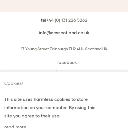
tel
+44 (0) 131 226 5262
info@ecsscotland.co.uk
17 Young Street
Edinburgh
EH2 4HU
Scotland
UK
facebook
instagram
book a chat with us
Cookies!
This site uses harmless cookies to store
information on your computer. By using this
vie privée et cookies
site you agree to their use.
Conditions générales de vente
read more...