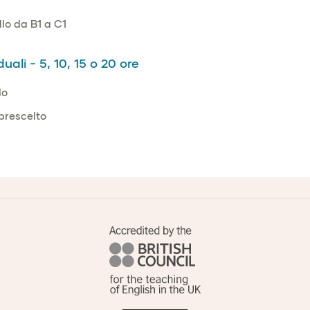
llo da B1 a C1
uali - 5, 10, 15 o 20 ore
lo
prescelto