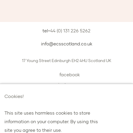
tel
+44 (0) 131 226 5262
info@ecsscotland.co.uk
17 Young Street
Edinburgh
EH2 4HU
Scotland
UK
facebook
instagram
book a chat with us
Cookies!
This site uses harmless cookies to store
information on your computer. By using this
プライバシーとクッキー
site you agree to their use.